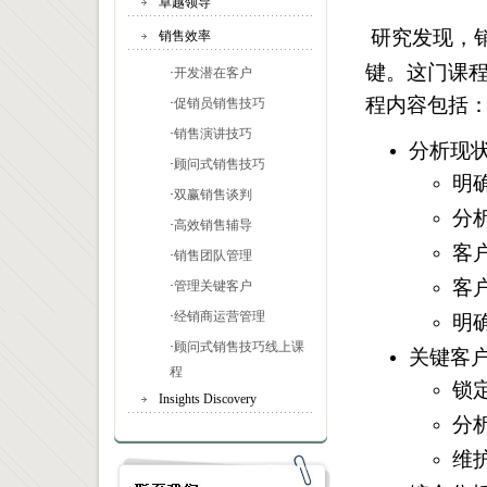
卓越领导
研究发现，
销售效率
键。这门课
·
开发潜在客户
程内容包括
·
促销员销售技巧
·
销售演讲技巧
分析现
·
顾问式销售技巧
明
·
双赢销售谈判
分
·
高效销售辅导
客
·
销售团队管理
客
·
管理关键客户
·
经销商运营管理
明
·
顾问式销售技巧线上课
关键客
程
锁
Insights Discovery
分
维